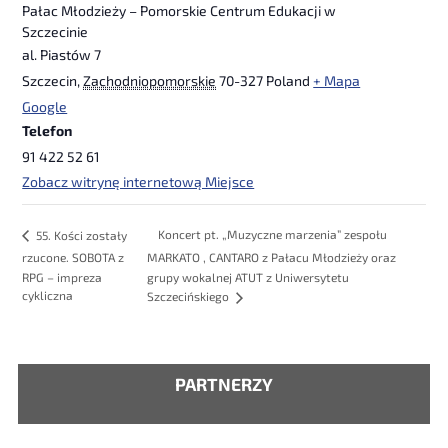
Pałac Młodzieży – Pomorskie Centrum Edukacji w
Szczecinie
al. Piastów 7
Szczecin
,
Zachodniopomorskie
70-327
Poland
+ Mapa
Google
Telefon
91 422 52 61
Zobacz witrynę internetową Miejsce
Koncert pt. „Muzyczne marzenia” zespołu
55. Kości zostały
rzucone. SOBOTA z
MARKATO , CANTARO z Pałacu Młodzieży oraz
RPG – impreza
grupy wokalnej ATUT z Uniwersytetu
cykliczna
Szczecińskiego
PARTNERZY