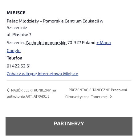
MIEJSCE
Pałac Młodzieży – Pomorskie Centrum Edukacji w
Szczecinie
al. Piastów 7
Szczecin
,
Zachodniopomorskie
70-327
Poland
+ Mapa
Google
Telefon
91 422 52 61
Zobacz witrynę internetową Miejsce
PREZENTACJE TANECZNE Pracowni
NABÓR ELEKTRONICZNY na
półkolonie ART_ATRAKCJE
Gimnastyczno-Tanecznej
PARTNERZY