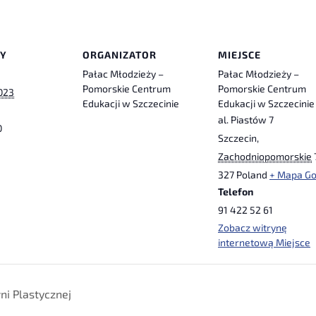
ŁY
ORGANIZATOR
MIEJSCE
Pałac Młodzieży –
Pałac Młodzieży –
Pomorskie Centrum
Pomorskie Centrum
023
Edukacji w Szczecinie
Edukacji w Szczecinie
al. Piastów 7
0
Szczecin
,
Zachodniopomorskie
327
Poland
+ Mapa Go
Telefon
91 422 52 61
Zobacz witrynę
internetową Miejsce
i Plastycznej