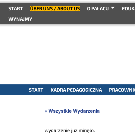
START
ÜBER UNS / ABOUT US
O PAŁACU
EDUK
WYNAJMY
START
KADRA PEDAGOGICZNA
PRACOWNIE
« Wszystkie Wydarzenia
wydarzenie już minęło.