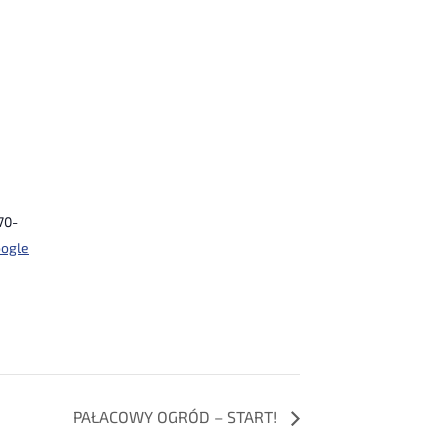
70-
ogle
PAŁACOWY OGRÓD – START!