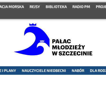
ACJA MORSKA
REJSY
BIBLIOTEKA
RADIO PM
PROJ
 I PLANY
NAUCZYCIELE NIEOBECNI
NABÓR
DLA ROD