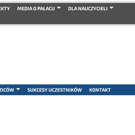
EKTY
MEDIA O PAŁACU
DLA NAUCZYCIELI
SEARCH
ZICÓW
SUKCESY UCZESTNIKÓW
KONTAKT