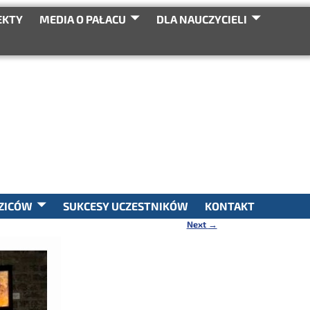
EKTY
MEDIA O PAŁACU
DLA NAUCZYCIELI
SEARCH
ZICÓW
SUKCESY UCZESTNIKÓW
KONTAKT
Next
→