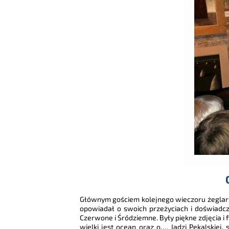
Głównym gościem kolejnego wieczoru żeglarski
opowiadał o swoich przeżyciach i doświadcz
Czerwone i Śródziemne. Były piękne zdjęcia i f
wielki jest ocean oraz o…. Jadzi Pękalskiej,