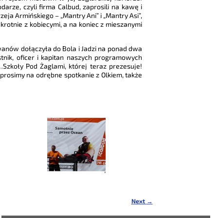
rze, czyli firma Calbud, zaprosili na kawę i
eja Armińskiego – „Mantry Ani” i „Mantry Asi”,
krotnie z kobiecymi, a na koniec z mieszanymi
Iwanów dołączyła do Bola i Jadzi na ponad dwa
stnik, oficer i kapitan naszych programowych
…Szkoły Pod Żaglami, której teraz prezesuje!
aprosimy na odrębne spotkanie z Olkiem, także
Next
→