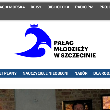
ACJA MORSKA
REJSY
BIBLIOTEKA
RADIO PM
PROJ
 I PLANY
NAUCZYCIELE NIEOBECNI
NABÓR
DLA ROD