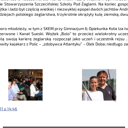
e Stowarzyszenia Szczecińskiej Szkoły Pod Żaglami. Na koniec gospoda
a i Jadzi był częścią wielkiej i niezwykłej epopei dwóch jachtów Andrz
dziejach polskiego żeglarstwa, trzykrotnie okrążyły kulę ziemską, dwu
sporo młodzieży, w tym z SKEM przy Gimnazjum 6; Opiekunka Koła Iza 
zerwone i Kanał Sueski. Wojtek „Bolo” to przecież wielokrotny ucze
łą swoją karierę żeglarską rozpoczął jako uczeń i uczestnik rejsu 
ity kajakarz z Polic – „zdobywca Atlantyku” – Olek Doba; niedługo z
11 o 14:46