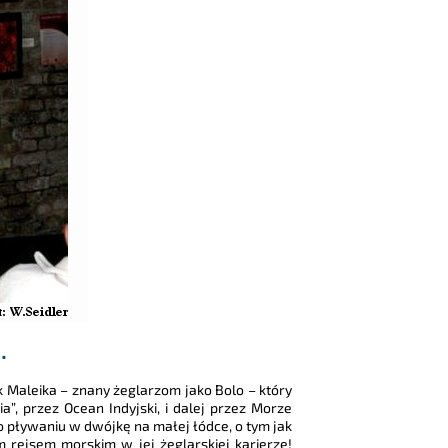
…
k Maleika – znany żeglarzom jako Bolo – który
, przez Ocean Indyjski, i dalej przez Morze
, o pływaniu w dwójkę na małej łódce, o tym jak
im rejsem morskim w jej żeglarskiej karierze!