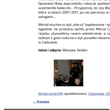
Opowieści Bola poprzedziło robocze spotkani
wyśmienite babeczki… Przypomnę, że rejs Wojtk
które w latach 2007-2011, po raz pierwszy w 
załogami…
Wśród słuchaczy byli „starzy” kapitanowie i 
tygodnie, na przejściu jachtu przez Morze C
rejsów, pływaliśmy razem wielokrotnie, a ca
Jednym z gości wieczoru był ponadto niesamow
w Calbudzie.
tekst i zdjęcia:
Wiesław Seidler
Wydarzenia EM
; opublikowano:
1 listopada, 20
←
Previous
Nawigacja