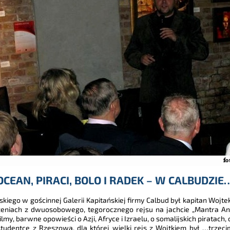
OCEAN, PIRACI, BOLO I RADEK – W CALBUDZIE
ego w gościnnej Galerii Kapitańskiej firmy Calbud był kapitan Wojte
eniach z dwuosobowego, tegorocznego rejsu na jachcie „Mantra Ania”
ilmy, barwne opowieści o Azji, Afryce i Izraelu, o somalijskich piratach
 studentce z Rzeszowa, dla której wielki rejs z Wojtkiem był …trzec