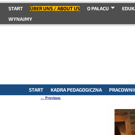
do
treści
START
ÜBER UNS / ABOUT US
O PAŁACU
EDUK
WYNAJMY
START
KADRA PEDAGOGICZNA
PRACOWNIE
←
Previous
Nawigacja