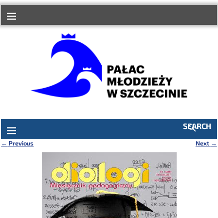
do
treści
SEARCH
←
Previous
Next
→
Nawigacja